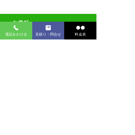
お電話
電話をかける
見積り・問合せ
料金表
フリーダイヤル：0120-04-4649
固定電話 ：049-299-5002
【​受付時間 9:00～18:30】
（木曜定休日）
メール
bankin@auto-center.co.jp
営業時間
9:00～18:30