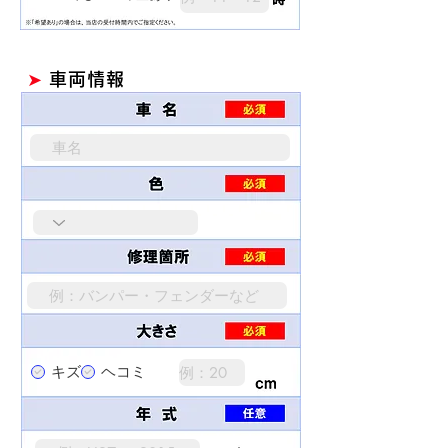
➤
車両情報
キズ
ヘコミ