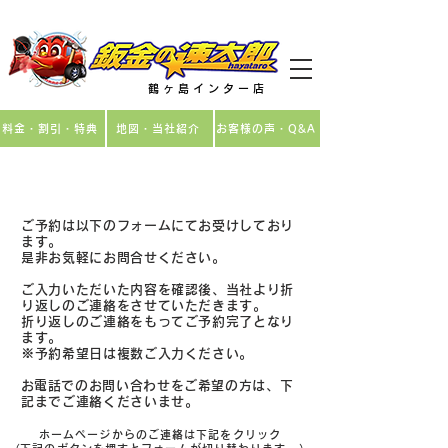
飯能・坂戸・鶴ヶ島・川越・東松山の鈑金・車修理
​鶴 ヶ 島 イ ン タ ー 店
料金・割引・特典
地図・当社紹介
お客様の声・Q&A
お見積り・お問合せ
ご予約は以下のフォームにてお受けしており
ます。
是非お気軽にお問合せください。
ご入力いただいた内容を確認後、当社より折
り返しのご連絡をさせていただきます。
折り返しのご連絡をもってご予約完了となり
ます。
※予約希望日は複数ご入力ください。
​お電話でのお問い合わせをご希望の方は、下
記までご連絡くださいませ。
ホームページからのご連絡は下記をクリック